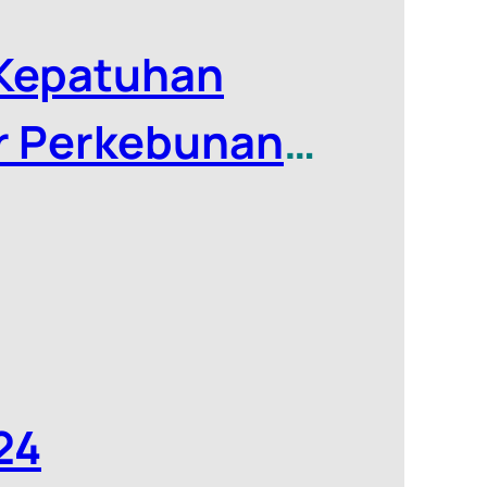
 Kepatuhan
r Perkebunan
24