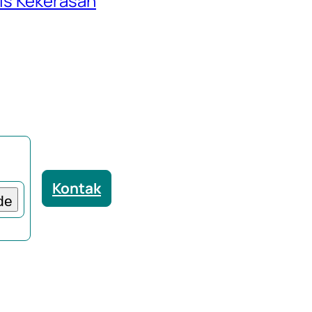
is Kekerasan
Butuhkan
Kontak