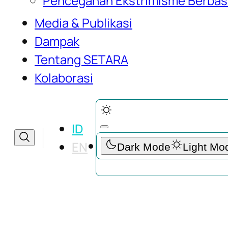
Pencegahan Ekstrimisme Berbas
Media & Publikasi
Dampak
Tentang SETARA
Cari Publikasi Media yang Kamu 
Kolaborasi
Cari
ID
Cari
EN