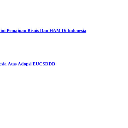
kini Pemajuan Bisnis Dan HAM Di Indonesia
Business and Human Rights Policy Dampak Dan Respons Indonesia Atas Adopsi EUCSDDD