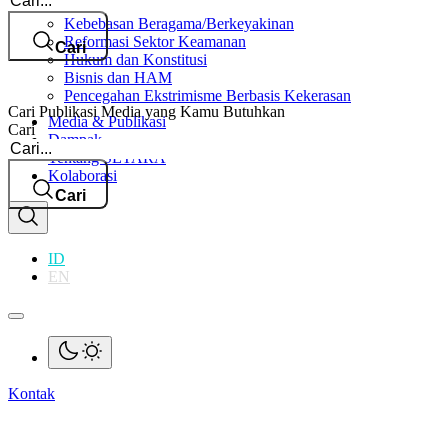
Kebebasan Beragama/Berkeyakinan
Reformasi Sektor Keamanan
Cari
Hukum dan Konstitusi
Bisnis dan HAM
Pencegahan Ekstrimisme Berbasis Kekerasan
Cari Publikasi Media yang Kamu Butuhkan
Media & Publikasi
Cari
Dampak
Tentang SETARA
Kolaborasi
Cari
ID
EN
Kontak