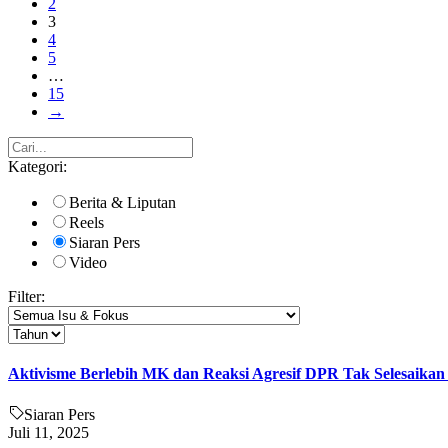
2
3
4
5
…
15
→
Kategori:
Berita & Liputan
Reels
Siaran Pers
Video
Filter:
Aktivisme Berlebih MK dan Reaksi Agresif DPR Tak Selesaikan
Siaran Pers
Juli 11, 2025