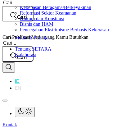
Cari
Kebebasan Beragama/Berkeyakinan
Reformasi Sektor Keamanan
Cari
Hukum dan Konstitusi
Bisnis dan HAM
Pencegahan Ekstrimisme Berbasis Kekerasan
Cari Publikasi Media yang Kamu Butuhkan
Media & Publikasi
Cari
Dampak
Tentang SETARA
Kolaborasi
Cari
ID
EN
Kontak