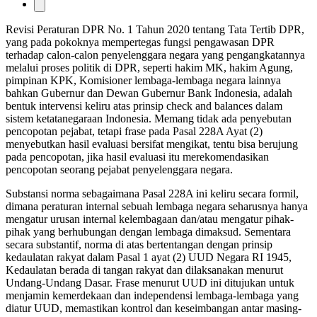
Revisi Peraturan DPR No. 1 Tahun 2020 tentang Tata Tertib DPR,
yang pada pokoknya mempertegas fungsi pengawasan DPR
terhadap calon-calon penyelenggara negara yang pengangkatannya
melalui proses politik di DPR, seperti hakim MK, hakim Agung,
pimpinan KPK, Komisioner lembaga-lembaga negara lainnya
bahkan Gubernur dan Dewan Gubernur Bank Indonesia, adalah
bentuk intervensi keliru atas prinsip check and balances dalam
sistem ketatanegaraan Indonesia. Memang tidak ada penyebutan
pencopotan pejabat, tetapi frase pada Pasal 228A Ayat (2)
menyebutkan hasil evaluasi bersifat mengikat, tentu bisa berujung
pada pencopotan, jika hasil evaluasi itu merekomendasikan
pencopotan seorang pejabat penyelenggara negara.
Substansi norma sebagaimana Pasal 228A ini keliru secara formil,
dimana peraturan internal sebuah lembaga negara seharusnya hanya
mengatur urusan internal kelembagaan dan/atau mengatur pihak-
pihak yang berhubungan dengan lembaga dimaksud. Sementara
secara substantif, norma di atas bertentangan dengan prinsip
kedaulatan rakyat dalam Pasal 1 ayat (2) UUD Negara RI 1945,
Kedaulatan berada di tangan rakyat dan dilaksanakan menurut
Undang-Undang Dasar. Frase menurut UUD ini ditujukan untuk
menjamin kemerdekaan dan independensi lembaga-lembaga yang
diatur UUD, memastikan kontrol dan keseimbangan antar masing-