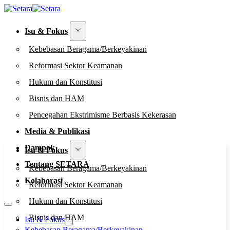
Isu & Fokus
Kebebasan Beragama/Berkeyakinan
Reformasi Sektor Keamanan
Hukum dan Konstitusi
Bisnis dan HAM
Pencegahan Ekstrimisme Berbasis Kekerasan
Media & Publikasi
Dampak
Isu & Fokus
Tentang SETARA
Kebebasan Beragama/Berkeyakinan
Kolaborasi
Reformasi Sektor Keamanan
Hukum dan Konstitusi
Bisnis dan HAM
Isu & Fokus
Kebebasan Beragama/Berkeyakinan