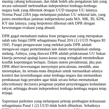
masing cabang kekuasaan, dan tidak boleh ada pengaturan lain yang
secara substantif melemahkan independensi lembaga-lembaga
negara baik yang dibentuk dengan UUD maupun UU lainnya.
Norma Pasal 228A juga melampaui puluhan UU sektoral lain, yang
justru memberikan jaminan independensi pada MA, MK, BI, KPK,
KY dan lainnya, yang berpotensi dibonsai oleh DPR dengan
kewenangan evaluasi yang absurd.
DPR gagal memahami makna frase pengawasan yang merupakan
salah satu fungsi DPR sebagaimana Pasal 20A (1) UUD Negara RI
1945. Fungsi pengawasan yang melekat pada DPR adalah
mengawasi organ pemerintahan lain dalam menjalankan undang-
undang. Artinya, yang diawasi DPR adalah pelaksanaan UU bukan
kinerja personal apalagi kasus-kasus yang seringkali menimbulkan
konflik kepentingan berlapis. Dalam sistem presidensial, jika pun
DPR diberi kewenangan menyetujui pencalonan, memilih, atau
menetapkan, itu semata-mata ditujukan untuk memastikan adanya
kontrol dan keseimbangan antar lembaga negara dan memastikan
pembatasan bagi presiden agar tidak secara bebas memutuskan
(discretionary decision) pengisian pejabat penyelenggara kedaulatan
rakyat, sehingga desain independensi lembaga-lembaga negara tetap
terjaga.
Supremasi parlemen yang melampaui prinsip pembagian kekuasaan
sebagaimana Pasal 1 (2) UUD tidak boleh dibiarkan. Sebaiknya