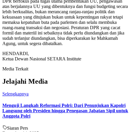
DPR berfokus pada tugas utama pembentukan UU, pengawasan
atas berjalannya UU yang dibentuknya dan fungsi budgeting secara
lebih berkualitas, bukan merancang ranjau-ranjau politik dan
kekuasaan yang ditujukan bukan untuk kepentingan rakyat tetapi
memaksa kepatuhan buta pada parlemen dan selalu membuka
ruang-ruang transaksi dan negosiasi. Peraturan DPR yang cacat
formil dan materiil ini sebaiknya tidak perlu diundangkan dan jika
sudah terlanjur diundangkan, bisa diperkarakan ke Mahkamah
Agung, untuk segera dibatalkan.
HENDARDI,
Ketua Dewan Nasional SETARA Institute
Media Terkait
Jelajahi Media
Selengkapnya
Menguji Langkah Reformasi Polri: Dari Penunjukan Kapolri
Langsung oleh Presiden hingga Penegasan Jabatan Sipil untuk
Anggota Polri
Siaran Pers