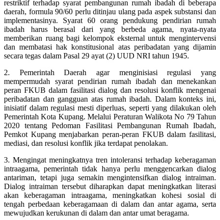
restriktif terhadap syarat pembangunan rumah ibadah di beberapa
daerah, formula 90/60 perlu ditinjau ulang pada aspek substansi dan
implementasinya. Syarat 60 orang pendukung pendirian rumah
ibadah harus berasal dari yang berbeda agama, nyata-nyata
memberikan ruang bagi kelompok eksternal untuk mengintervensi
dan membatasi hak konstitusional atas peribadatan yang dijamin
secara tegas dalam Pasal 29 ayat (2) UUD NRI tahun 1945.
2. Pemerintah Daerah agar menginisiasi regulasi yang
mempermudah syarat pendirian rumah ibadah dan menekankan
peran FKUB dalam fasilitasi dialog dan resolusi konflik mengenai
peribadatan dan gangguan atas rumah ibadah. Dalam konteks ini,
inisiatif dalam regulasi mesti diperluas, seperti yang dilakukan oleh
Pemerintah Kota Kupang. Melalui Peraturan Walikota No 79 Tahun
2020 tentang Pedoman Fasilitasi Pembangunan Rumah Ibadah,
Pemkot Kupang menjabarkan peran-peran FKUB dalam fasilitasi,
mediasi, dan resolusi konflik jika terdapat penolakan.
3. Mengingat meningkatnya tren intoleransi terhadap keberagaman
intraagama, pemerintah tidak hanya perlu menggencarkan dialog
antariman, tetapi juga semakin mengintensifkan dialog intraiman.
Dialog intraiman tersebut diharapkan dapat meningkatkan literasi
akan keberagaman intraagama, meningkatkan kohesi sosial di
tengah perbedaan keberagamaan di dalam dan antar agama, serta
mewujudkan kerukunan di dalam dan antar umat beragama.