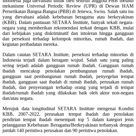
Indonesia juga dievaluasi untuk oleh seluruh anggota PBB melalui
mekanisme Universal Periodic Review (UPR) di Dewan HAM
Perserikatan Bangsa-Bangsa (PBB) di Jenewa, Swiss. Salah satu isu
yang dievaluasi adalah kebebasan beragama atau berkeyakinan
(KBB). Dalam pantauan SETARA Institute, banyak sekali negara-
negara yang memberikan rekomendasi terkait dengan KBB, mulai
dari kebijakan yang diskriminatif dan intoleran hingga gangguan
dan persekusi terhadap kelompok minoritas, rumah ibadah, dan
kegiatan peribadatan mereka.
Dalam catatan SETARA Institute, persekusi terhadap minoritas di
Indonesia terjadi dalam beragam wujud. Salah satu yang paling
sering terjadi adalah gangguan rumah ibadah. Gangguan rumah
ibadah mencakup penolakan pembangunan rumah ibadah,
gangguan saat pembangunan rumah ibadah, penyegelan tempat
ibadah, gangguan saat ibadah di rumah ibadah, perusakan rumah
ibadah, dan penyerangan terhadap orang yang terjadi di tempat
ibadah/rumah ibadah yang dilakukan baik oleh aktor non-negara
dan/atau negara.
Merujuk data longitudinal SETARA Institute mengenai Kondisi
KBB, 2007-2022, perusakan tempat ibadah dan penolakan
pendirian tempat ibadah menempati top 5 dalam kategori jenis
pelanggaran Kebebasan Beragama/Berkeyakinan terbanyak dengan
jumlah 140 peristiwa perusakan dan 90 peristiwa penolakan.