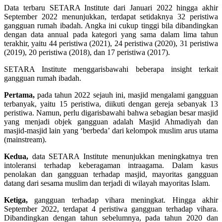
Data terbaru SETARA Institute dari Januari 2022 hingga akhir
September 2022 menunjukkan, terdapat setidaknya 32 peristiwa
gangguan rumah ibadah. Angka ini cukup tinggi bila dibandingkan
dengan data annual pada kategori yang sama dalam lima tahun
terakhir, yaitu 44 peristiwa (2021), 24 peristiwa (2020), 31 peristiwa
(2019), 20 peristiwa (2018), dan 17 peristiwa (2017).
SETARA Institute menggarisbawahi beberapa insight terkait
gangguan rumah ibadah.
Pertama,
pada tahun 2022 sejauh ini, masjid mengalami gangguan
terbanyak, yaitu 15 peristiwa, diikuti dengan gereja sebanyak 13
peristiwa. Namun, perlu digarisbawahi bahwa sebagian besar masjid
yang menjadi objek gangguan adalah Masjid Ahmadiyah dan
masjid-masjid lain yang ‘berbeda’ dari kelompok muslim arus utama
(mainstream).
Kedua,
data SETARA Institute menunjukkan meningkatnya tren
intoleransi terhadap keberagaman intraagama. Dalam kasus
penolakan dan gangguan terhadap masjid, mayoritas gangguan
datang dari sesama muslim dan terjadi di wilayah mayoritas Islam.
Ketiga,
gangguan terhadap vihara meningkat. Hingga akhir
September 2022, terdapat 4 peristiwa gangguan terhadap vihara.
Dibandingkan dengan tahun sebelumnya, pada tahun 2020 dan