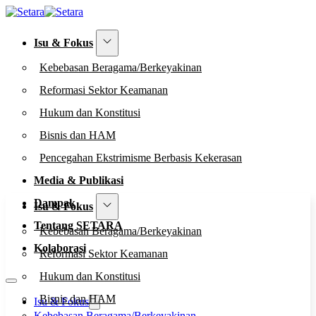
Isu & Fokus
Kebebasan Beragama/Berkeyakinan
Reformasi Sektor Keamanan
Hukum dan Konstitusi
Bisnis dan HAM
Pencegahan Ekstrimisme Berbasis Kekerasan
Media & Publikasi
Dampak
Isu & Fokus
Tentang SETARA
Kebebasan Beragama/Berkeyakinan
Kolaborasi
Reformasi Sektor Keamanan
Hukum dan Konstitusi
Bisnis dan HAM
Isu & Fokus
Kebebasan Beragama/Berkeyakinan