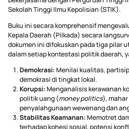
Sekolah Tinggi Ilmu Kepolisian (STIK).
Buku ini secara komprehensif mengeval
Kepala Daerah (Pilkada) secara langsung
dokumen ini difokuskan pada tiga pilar 
dalam setiap kontestasi politik daerah, y
Demokrasi:
Menilai kualitas, partis
demokrasi di tingkat lokal.
Korupsi:
Menganalisis kerawanan koru
politik uang (
money politics
), mahar 
penyalahgunaan wewenang dan ang
Stabilitas Keamanan:
Memotret dam
terhadap kohesi sosial, potensi konfli