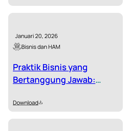
Januari 20, 2026
Bisnis dan HAM
Praktik Bisnis yang
Bertanggung Jawab:
Sebuah Studi tentang
Download
Sektor Perkebunan
Kelapa Sawit dan
Pertambangan