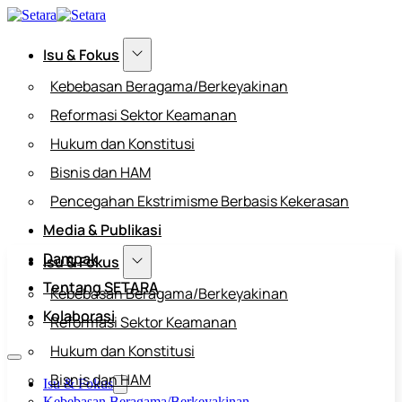
Isu & Fokus
Kebebasan Beragama/Berkeyakinan
Reformasi Sektor Keamanan
Hukum dan Konstitusi
Bisnis dan HAM
Pencegahan Ekstrimisme Berbasis Kekerasan
Media & Publikasi
Dampak
Isu & Fokus
Tentang SETARA
Kebebasan Beragama/Berkeyakinan
Kolaborasi
Reformasi Sektor Keamanan
Hukum dan Konstitusi
Bisnis dan HAM
Isu & Fokus
Kebebasan Beragama/Berkeyakinan