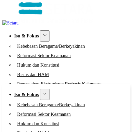
Isu & Fokus
Kebebasan Beragama/Berkeyakinan
Reformasi Sektor Keamanan
Hukum dan Konstitusi
Bisnis dan HAM
Pencegahan Ekstrimisme Berbasis Kekerasan
Media & Publikasi
Isu & Fokus
Dampak
Kebebasan Beragama/Berkeyakinan
Tentang SETARA
Reformasi Sektor Keamanan
Kolaborasi
Hukum dan Konstitusi