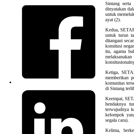
Sintang serta
dinyatakan da
untuk memeluk
ayat (2).
Kedua, SETARA
untuk turun t
ditangani seca
konsitusi nega
itu, agama bu
melaksanakan 
konsitusionaln
Ketiga, SETAR
memberikan pe
komunitas ters
di Sintang ter
Keempat, SETAR
hendaknya tu
terwujudnya k
kelompok yang
segala cara).
Kelima, berk