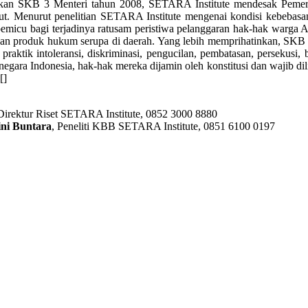
kan SKB 3 Menteri tahun 2008, SETARA Institute mendesak Pemer
sebut. Menurut penelitian SETARA Institute mengenai kondisi kebeba
pemicu bagi terjadinya ratusam peristiwa pelanggaran hak-hak warga
han produk hukum serupa di daerah. Yang lebih memprihatinkan, SKB se
praktik intoleransi, diskriminasi, pengucilan, pembatasan, persekusi
negara Indonesia, hak-hak mereka dijamin oleh konstitusi dan wajib d
[]
 Direktur Riset SETARA Institute, 0852 3000 8880
ini Buntara
, Peneliti KBB SETARA Institute, 0851 6100 0197