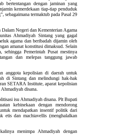
ebab bertentangan dengan jaminan yang
jamin kemerdekaan tiap-tiap penduduk
, sebagaimana termaktub pada Pasal 29
an Dalam Negeri dan Kementerian Agama
omunitas Ahmadiyah Sintang yang gagal
meluk agama dan beribadah dijamin oleh
engan amanat konstitusi dimaksud. Selain
h, sehingga Pemerintah Pusat mestinya
i tangan dan melepas tanggung jawab
n anggota kepolisian di daerah untuk
h di Sintang dan melindungi hak-hak
ran SETARA Institute, aparat kepolisian
ga Ahmadiyah disana.
itisasi isu Ahmadiyah disana. Plt Bupati
guatan kebinekaan dengan mendorong
tuk mendapatkan insentif politik dari
 etis dan machiavellis (menghalalkan
n kalinya menimpa Ahmadiyah dengan