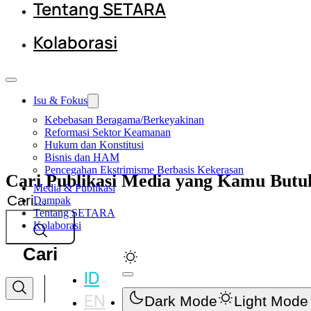
Tentang SETARA
Kolaborasi
Isu & Fokus
Kebebasan Beragama/Berkeyakinan
Reformasi Sektor Keamanan
Hukum dan Konstitusi
Bisnis dan HAM
Pencegahan Ekstrimisme Berbasis Kekerasan
Cari Publikasi Media yang Kamu Butu
Media & Publikasi
Cari
Dampak
Tentang SETARA
Kolaborasi
Cari
ID
EN