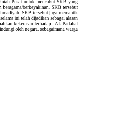
intah Pusat untuk mencabut SKB yang
san beragama/berkeyakinan, SKB tersebut
 Ahmadiyah. SKB tersebut juga memantik
lama ini telah dijadikan sebagai alasan
, bahkan kekerasan terhadap JAI. Padahal
ilindungi oleh negara, sebagaimana warga