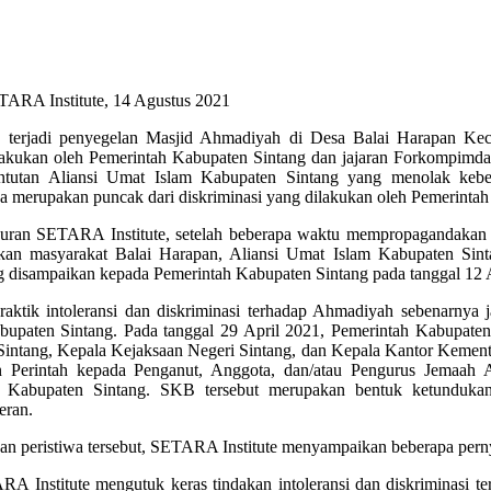
TARA Institute, 14 Agustus 2021
8) terjadi penyegelan Masjid Ahmadiyah di Desa Balai Harapan K
lakukan oleh Pemerintah Kabupaten Sintang dan jajaran Forkompimda
untutan Aliansi Umat Islam Kabupaten Sintang yang menolak kebe
a merupakan puncak dari diskriminasi yang dilakukan oleh Pemerinta
uran SETARA Institute, setelah beberapa waktu mempropagandakan
an masyarakat Balai Harapan, Aliansi Umat Islam Kabupaten Sin
g disampaikan kepada Pemerintah Kabupaten Sintang pada tanggal 12 
raktik intoleransi dan diskriminasi terhadap Ahmadiyah sebenarnya 
bupaten Sintang. Pada tanggal 29 April 2021, Pemerintah Kabupate
Sintang, Kepala Kejaksaan Negeri Sintang, dan Kepala Kantor Kemen
n Perintah kepada Penganut, Anggota, dan/atau Pengurus Jemaah
i Kabupaten Sintang. SKB tersebut merupakan bentuk ketunduka
eran.
an peristiwa tersebut, SETARA Institute menyampaikan beberapa perny
A Institute mengutuk keras tindakan intoleransi dan diskriminasi 