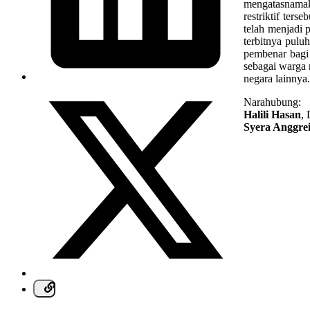
mengatasnama
restriktif ter
telah menjadi 
terbitnya pulu
pembenar bagi 
sebagai warga 
negara lainnya.
Narahubung:
Halili Hasan
,
Syera Anggre