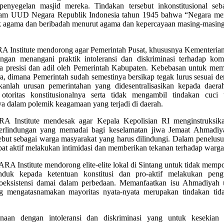
 penyegelan masjid mereka. Tindakan tersebut inkonstitusional s
lam UUD Negara Republik Indonesia tahun 1945 bahwa “Negara men
 agama dan beribadah menurut agama dan kepercayaan masing-masing”
 Institute mendorong agar Pemerintah Pusat, khususnya Kementeri
angan menangani praktik intoleransi dan diskriminasi terhadap k
ra presisi dan adil oleh Pemerintah Kabupaten. Kebebasan untuk me
ra, dimana Pemerintah sudah semestinya bersikap tegak lurus sesuai d
kanlah urusan pemerintahan yang didesentralisasikan kepada daera
otoritas konstitusionalnya serta tidak mengambil tindakan cuc
ya dalam polemik keagamaan yang terjadi di daerah.
A Institute mendesak agar Kepala Kepolisian RI menginstruksika
rlindungan yang memadai bagi keselamatan jiwa Jemaat Ahmadiya
ebut sebagai warga masyarakat yang harus dilindungi. Dalam penelusu
libat aktif melakukan intimidasi dan memberikan tekanan terhadap war
A Institute mendorong elite-elite lokal di Sintang untuk tidak mempol
nduk kepada ketentuan konstitusi dan pro-aktif melakukan pen
oeksistensi damai dalam perbedaan. Memanfaatkan isu Ahmadiyah un
 mengatasnamakan mayoritas nyata-nyata merupakan tindakan tidak
enaan dengan intoleransi dan diskriminasi yang untuk kesekia