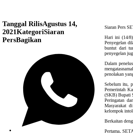
Tanggal Rilis
Agustus 14,
Siaran Pers SE
2021
Kategori
Siaran
Hari ini (14/
Pers
Bagikan
Penyegelan di
buntut dari t
penyegelan jug
Dalam penelus
mengatasnamak
penolakan yan
Sebelum itu, p
Pemerintah Ka
(SKB) Bupati 
Peringatan da
Masyarakat d
kelompok intol
Berkaitan deng
Pertama, SETAR