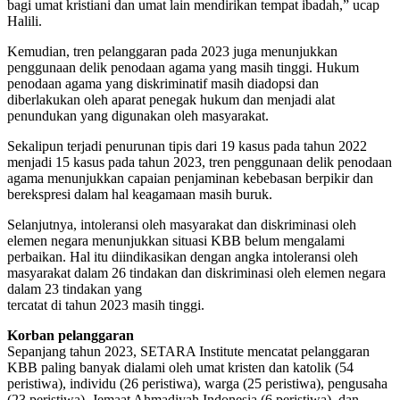
bagi umat kristiani dan umat lain mendirikan tempat ibadah,” ucap
Halili.
Kemudian, tren pelanggaran pada 2023 juga menunjukkan
penggunaan delik penodaan agama yang masih tinggi. Hukum
penodaan agama yang diskriminatif masih diadopsi dan
diberlakukan oleh aparat penegak hukum dan menjadi alat
penundukan yang digunakan oleh masyarakat.
Sekalipun terjadi penurunan tipis dari 19 kasus pada tahun 2022
menjadi 15 kasus pada tahun 2023, tren penggunaan delik penodaan
agama menunjukkan capaian penjaminan kebebasan berpikir dan
berekspresi dalam hal keagamaan masih buruk.
Selanjutnya, intoleransi oleh masyarakat dan diskriminasi oleh
elemen negara menunjukkan situasi KBB belum mengalami
perbaikan. Hal itu diindikasikan dengan angka intoleransi oleh
masyarakat dalam 26 tindakan dan diskriminasi oleh elemen negara
dalam 23 tindakan yang
tercatat di tahun 2023 masih tinggi.
Korban pelanggaran
Sepanjang tahun 2023, SETARA Institute mencatat pelanggaran
KBB paling banyak dialami oleh umat kristen dan katolik (54
peristiwa), individu (26 peristiwa), warga (25 peristiwa), pengusaha
(23 peristiwa), Jemaat Ahmadiyah Indonesia (6 peristiwa), dan