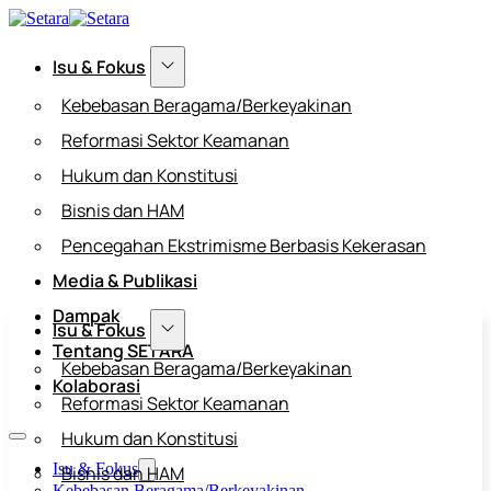
Isu & Fokus
Kebebasan Beragama/Berkeyakinan
Reformasi Sektor Keamanan
Hukum dan Konstitusi
Bisnis dan HAM
Pencegahan Ekstrimisme Berbasis Kekerasan
Media & Publikasi
Dampak
Isu & Fokus
Tentang SETARA
Kebebasan Beragama/Berkeyakinan
Kolaborasi
Reformasi Sektor Keamanan
Hukum dan Konstitusi
Isu & Fokus
Bisnis dan HAM
Kebebasan Beragama/Berkeyakinan