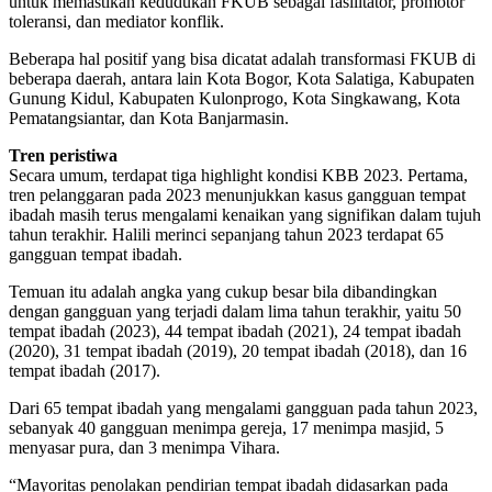
untuk memastikan kedudukan FKUB sebagai fasilitator, promotor
toleransi, dan mediator konflik.
Beberapa hal positif yang bisa dicatat adalah transformasi FKUB di
beberapa daerah, antara lain Kota Bogor, Kota Salatiga, Kabupaten
Gunung Kidul, Kabupaten Kulonprogo, Kota Singkawang, Kota
Pematangsiantar, dan Kota Banjarmasin.
Tren peristiwa
Secara umum, terdapat tiga highlight kondisi KBB 2023. Pertama,
tren pelanggaran pada 2023 menunjukkan kasus gangguan tempat
ibadah masih terus mengalami kenaikan yang signifikan dalam tujuh
tahun terakhir. Halili merinci sepanjang tahun 2023 terdapat 65
gangguan tempat ibadah.
Temuan itu adalah angka yang cukup besar bila dibandingkan
dengan gangguan yang terjadi dalam lima tahun terakhir, yaitu 50
tempat ibadah (2023), 44 tempat ibadah (2021), 24 tempat ibadah
(2020), 31 tempat ibadah (2019), 20 tempat ibadah (2018), dan 16
tempat ibadah (2017).
Dari 65 tempat ibadah yang mengalami gangguan pada tahun 2023,
sebanyak 40 gangguan menimpa gereja, 17 menimpa masjid, 5
menyasar pura, dan 3 menimpa Vihara.
“Mayoritas penolakan pendirian tempat ibadah didasarkan pada