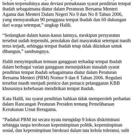
belum terpenuhinya atau deviasi pemaknaan syarat pendirian tempat
ibadah sebagaimana diatur dalam Peraturan Bersama Menteri
Agama dan Menteri Dalam Negeri No 9 dan No 8 Tahun 2006,
yang mensyaratkan 90 pengguna tempat ibadah dan 60 dukungan
dari warga setempat,” ungkap Halili.
“Sedangkan dalam kasus-kasus lainnya, meskipun persyaratan
tersebut sudah terpenuhi, penolakan dari masyarakat setempat masih
terus terjadi, sehingga tempat ibadah tetap tidak diizinkan untuk
dibangun,” sambungnya.
Halili menyimpulkan temuan gangguan terhadap tempat ibadah
dalam berbagai varian gangguan menunjukkan masalah syarat
pendirian tempat ibadah sebagaimana diatur dalam Peraturan
Bersama Menteri (PBM) Nomor 9 dan 8 Tahun 2006. Regulasi
tersebut masih menjadi pemicu dan pemacu pelanggaran KBB
khususnya kebebasan mendirikan tempat ibadah.
Kata Halili, isu syarat pendirian bahkan tidak memperoleh perhatian
dalam Rancangan Peraturan Presiden tentang Pemeliharaan
Kerukunan Umat Beragama.
“Padahal PBM ini secara nyata mengidap 9 lokus diskriminasi
sehingga tanpa terobosan kepemimpinan politik, kepemimpinan
sosial, dan kepemimpinan birokrasi dalam tata kelola toleransi, sulit