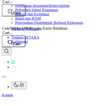
Cari
Kebebasan Beragama/Berkeyakinan
Reformasi Sektor Keamanan
Cari
Hukum dan Konstitusi
Bisnis dan HAM
Pencegahan Ekstrimisme Berbasis Kekerasan
Cari Publikasi Media yang Kamu Butuhkan
Media & Publikasi
Cari
Dampak
Tentang SETARA
Kolaborasi
Cari
ID
EN
Kontak