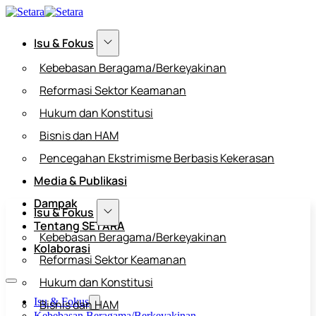
Isu & Fokus
Kebebasan Beragama/Berkeyakinan
Reformasi Sektor Keamanan
Hukum dan Konstitusi
Bisnis dan HAM
Pencegahan Ekstrimisme Berbasis Kekerasan
Media & Publikasi
Dampak
Isu & Fokus
Tentang SETARA
Kebebasan Beragama/Berkeyakinan
Kolaborasi
Reformasi Sektor Keamanan
Hukum dan Konstitusi
Isu & Fokus
Bisnis dan HAM
Kebebasan Beragama/Berkeyakinan