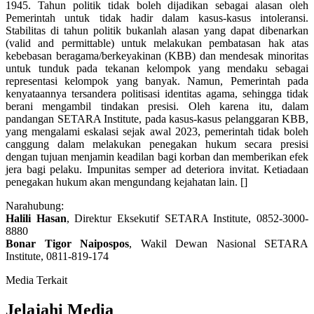
1945. Tahun politik tidak boleh dijadikan sebagai alasan oleh
Pemerintah untuk tidak hadir dalam kasus-kasus intoleransi.
Stabilitas di tahun politik bukanlah alasan yang dapat dibenarkan
(valid and permittable) untuk melakukan pembatasan hak atas
kebebasan beragama/berkeyakinan (KBB) dan mendesak minoritas
untuk tunduk pada tekanan kelompok yang mendaku sebagai
representasi kelompok yang banyak. Namun, Pemerintah pada
kenyataannya tersandera politisasi identitas agama, sehingga tidak
berani mengambil tindakan presisi. Oleh karena itu, dalam
pandangan SETARA Institute, pada kasus-kasus pelanggaran KBB,
yang mengalami eskalasi sejak awal 2023, pemerintah tidak boleh
canggung dalam melakukan penegakan hukum secara presisi
dengan tujuan menjamin keadilan bagi korban dan memberikan efek
jera bagi pelaku. Impunitas semper ad deteriora invitat. Ketiadaan
penegakan hukum akan mengundang kejahatan lain. []
Narahubung:
Halili Hasan
, Direktur Eksekutif SETARA Institute, 0852-3000-
8880
Bonar Tigor Naipospos
, Wakil Dewan Nasional SETARA
Institute, 0811-819-174
Media Terkait
Jelajahi Media