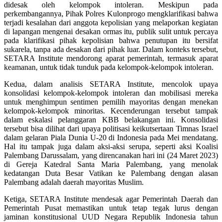
didesak oleh kelompok intoleran. Meskipun pada
perkembangannya, Pihak Polres Kulonprogo mengklarifikasi bahwa
terjadi kesalahan dari anggota kepolisian yang melaporkan kegiatan
di lapangan mengenai desakan ormas itu, publik sulit untuk percaya
pada klarifikasi pihak kepolisian bahwa penutupan itu bersifat
sukarela, tanpa ada desakan dari pihak luar. Dalam konteks tersebut,
SETARA Institute mendorong aparat pemerintah, termasuk aparat
keamanan, untuk tidak tunduk pada kelompok-kelompok intoleran.
Kedua, dalam analisis SETARA Institute, mencolok upaya
konsolidasi kelompok-kelompok intoleran dan mobilisasi mereka
untuk menghimpun sentimen pemilih mayoritas dengan menekan
kelompok-kelompok minoritas. Kecenderungan tersebut tampak
dalam eskalasi pelanggaran KBB belakangan ini. Konsolidasi
tersebut bisa dilihat dari upaya politisasi keikutsertaan Timnas Israel
dalam gelaran Piala Dunia U-20 di Indonesia pada Mei mendatang.
Hal itu tampak juga dalam aksi-aksi serupa, seperti aksi Koalisi
Palembang Darussalam, yang direncanakan hari ini (24 Maret 2023)
di Gereja Katedral Santa Maria Palembang, yang menolak
kedatangan Duta Besar Vatikan ke Palembang dengan alasan
Palembang adalah daerah mayoritas Muslim.
Ketiga, SETARA Institute mendesak agar Pemerintah Daerah dan
Pemerintah Pusat memastikan untuk tetap tegak lurus dengan
jaminan konstitusional UUD Negara Republik Indonesia tahun