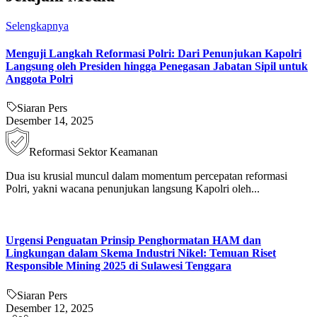
Selengkapnya
Menguji Langkah Reformasi Polri: Dari Penunjukan Kapolri
Langsung oleh Presiden hingga Penegasan Jabatan Sipil untuk
Anggota Polri
Siaran Pers
Desember 14, 2025
Reformasi Sektor Keamanan
Dua isu krusial muncul dalam momentum percepatan reformasi
Polri, yakni wacana penunjukan langsung Kapolri oleh...
Urgensi Penguatan Prinsip Penghormatan HAM dan
Lingkungan dalam Skema Industri Nikel: Temuan Riset
Responsible Mining 2025 di Sulawesi Tenggara
Siaran Pers
Desember 12, 2025