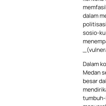
memfasil
dalam me
politisas
sosio-kul
menempa
_(vulnera
Dalam ko
Medan se
besar da
mendirik
tumbuh-k