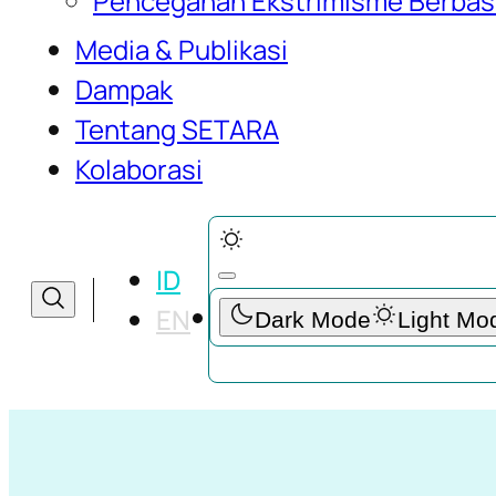
Pencegahan Ekstrimisme Berbas
Media & Publikasi
Dampak
Tentang SETARA
Cari Publikasi Media yang Kamu 
Kolaborasi
Cari
Cari
ID
EN