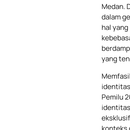
Medan. D
dalam ge
hal yang 
kebebasa
berdampa
yang ten
Memfasili
identita
Pemilu 2
identita
eksklusi
konteks 