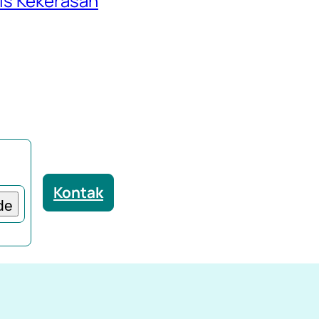
is Kekerasan
Butuhkan
Kontak