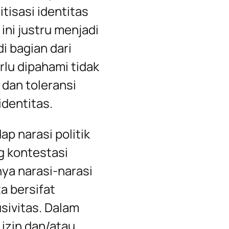
isasi identitas
ini justru menjadi
i bagian dari
rlu dipahami tidak
dan toleransi
identitas.
ap narasi politik
g kontestasi
ya narasi-narasi
a bersifat
usivitas. Dalam
izin dan/atau