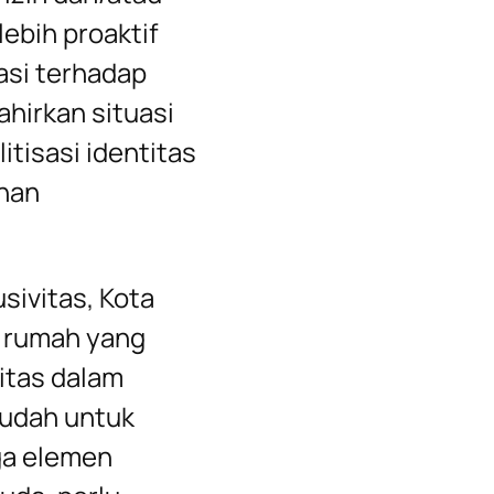
lebih proaktif
asi terhadap
lahirkan situasi
itisasi identitas
nan
sivitas, Kota
n rumah yang
itas dalam
mudah untuk
ga elemen