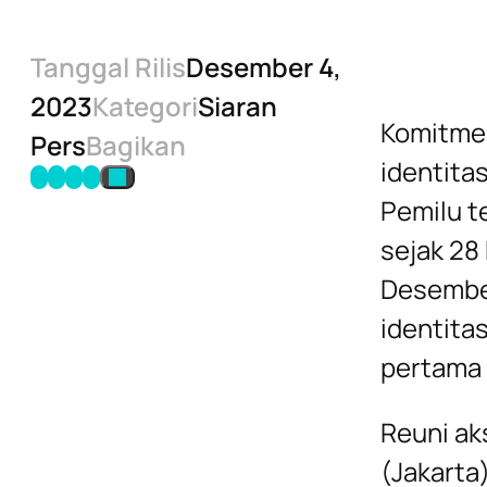
Tanggal Rilis
Desember 4,
2023
Kategori
Siaran
Komitmen
Pers
Bagikan
identita
Pemilu t
sejak 28
Desember
identita
pertama 
Reuni ak
(Jakarta)