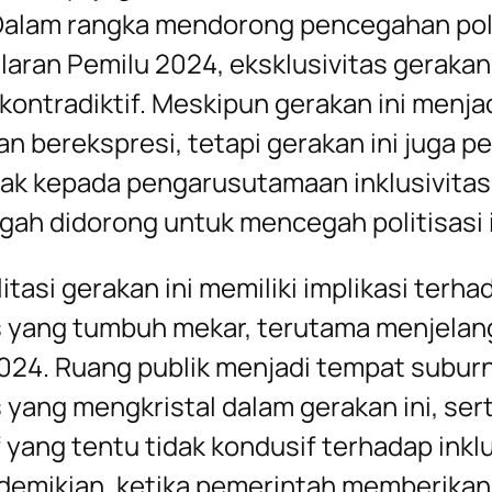
alam rangka mendorong pencegahan polit
laran Pemilu 2024, eksklusivitas gerakan 
kontradiktif. Meskipun gerakan ini menjad
n berekspresi, tetapi gerakan ini juga pe
k kepada pengarusutamaan inklusivitas 
gah didorong untuk mencegah politisasi 
tasi gerakan ini memiliki implikasi terhad
s yang tumbuh mekar, terutama menjelan
024. Ruang publik menjadi tempat suburn
s yang mengkristal dalam gerakan ini, sert
f yang tentu tidak kondusif terhadap inkl
demikian, ketika pemerintah memberikan 