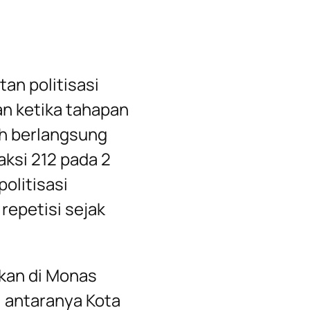
an politisasi
an ketika tahapan
h berlangsung
ksi 212 pada 2
olitisasi
repetisi sejak
akan di Monas
di antaranya Kota