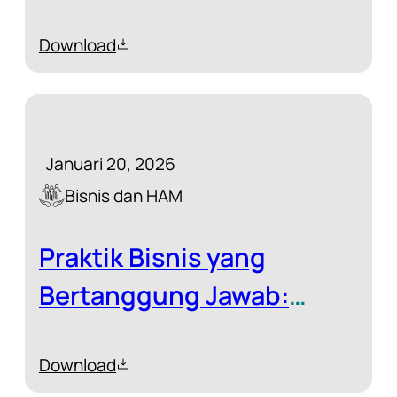
BERKEYAKINAN (KBB)
Download
2025
Januari 20, 2026
Bisnis dan HAM
Praktik Bisnis yang
Bertanggung Jawab:
Sebuah Studi tentang
Download
Sektor Perkebunan