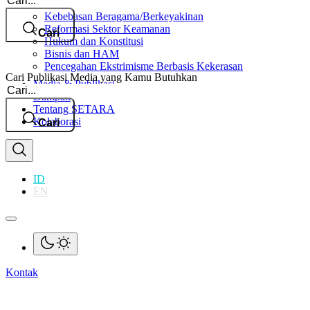
Kebebasan Beragama/Berkeyakinan
Reformasi Sektor Keamanan
Cari
Hukum dan Konstitusi
Bisnis dan HAM
Pencegahan Ekstrimisme Berbasis Kekerasan
Cari Publikasi Media yang Kamu Butuhkan
Media & Publikasi
Cari
Dampak
Tentang SETARA
Kolaborasi
Cari
ID
EN
Kontak