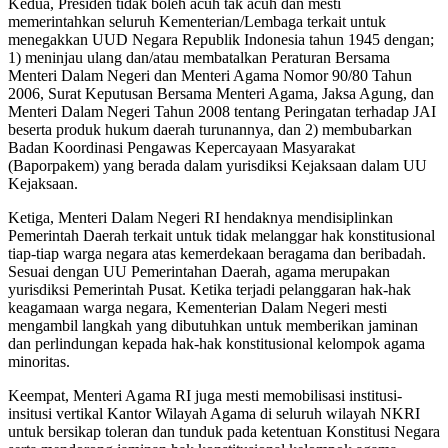
Kedua, Presiden tidak boleh acuh tak acuh dan mesti
memerintahkan seluruh Kementerian/Lembaga terkait untuk
menegakkan UUD Negara Republik Indonesia tahun 1945 dengan;
1) meninjau ulang dan/atau membatalkan Peraturan Bersama
Menteri Dalam Negeri dan Menteri Agama Nomor 90/80 Tahun
2006, Surat Keputusan Bersama Menteri Agama, Jaksa Agung, dan
Menteri Dalam Negeri Tahun 2008 tentang Peringatan terhadap JAI
beserta produk hukum daerah turunannya, dan 2) membubarkan
Badan Koordinasi Pengawas Kepercayaan Masyarakat
(Baporpakem) yang berada dalam yurisdiksi Kejaksaan dalam UU
Kejaksaan.
Ketiga, Menteri Dalam Negeri RI hendaknya mendisiplinkan
Pemerintah Daerah terkait untuk tidak melanggar hak konstitusional
tiap-tiap warga negara atas kemerdekaan beragama dan beribadah.
Sesuai dengan UU Pemerintahan Daerah, agama merupakan
yurisdiksi Pemerintah Pusat. Ketika terjadi pelanggaran hak-hak
keagamaan warga negara, Kementerian Dalam Negeri mesti
mengambil langkah yang dibutuhkan untuk memberikan jaminan
dan perlindungan kepada hak-hak konstitusional kelompok agama
minoritas.
Keempat, Menteri Agama RI juga mesti memobilisasi institusi-
insitusi vertikal Kantor Wilayah Agama di seluruh wilayah NKRI
untuk bersikap toleran dan tunduk pada ketentuan Konstitusi Negara