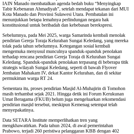
IAIN Manado membatalkan agenda bedah buku “Menyingkap
Tabir Kebenaran Ahmadiyah”, setelah mendapat tekanan dari MUI
Kota Manado dan Provinsi Sulawesi Utara. Pembatalan ini
menunjukkan betapa lemahnya perlindungan negara hak
konstitusional untuk beribadah dan kebebasan berekspresi.
Sebelumnya, pada Mei 2025, warga Samarinda kembali menolak
pendirian Gereja Toraja Kelurahan Sungai Keledang, yang mereka
tolak pada tahun sebelumnya. Ketegangan sosial kembali
mengemuka menyusul munculnya spanduk-spanduk penolakan
terhadap rencana pendirian Gereja Toraja di Kelurahan Sungai
Keledang. Spanduk-spanduk penolakan terpasang di beberapa titik
strategis wilayah Sungai Keledang, seperti di bawah Flyover
Jembatan Mahakam IV, dekat Kantor Kelurahan, dan di sekitar
permukiman warga RT 24.
Sementara itu, proses pendirian Masjid Al-Muhajirin di Tomohon
masih terhambat sejak 2021. Hingga detik ini Forum Kerukunan
Umat Beragama (FKUB) belum juga mengeluarkan rekomendasi
pendirian masjid tersebut, meskipun Kemenag setempat telah
menyepakatinya.
Data SETARA Institute memperlihatkan tren yang
mengkhawatirkan. Pada tahun 2024, di awal pemerintahan
Prabowo, terjadi 260 peristiwa pelanggaran KBB dengan 402