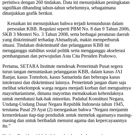
peristiwa dengan 260 tindakan. Data ini menunjukkan peningkatan
signifikan dibanding tahun-tahun sebelumnya, sebagaimana
ditunjukkan grafik berikut.
Kenaikan ini menunjukkan bahwa terjadi kemunduran dalam
persoalan KBB. Regulasi seperti PBM No. 8 dan 9 Tahun 2006,
SKB 3 Menteri No. 3 Tahun 2008, serta berbagai peraturan daerah
yang diskriminatif terhadap Ahmadiyah, makin memperburuk
situasi. Tindakan diskriminatif dan pelanggaran KBB ini
mengganggu stabilitas sosial politik serta mengganggu akselerasi
pembangunan dan perwujudan Asta Cita Presiden Prabowo.
Pertama, SETARA Institute mendesak Pemerintah Pusat segera
turun tangan menuntaskan pelanggaran KBB, dalam kasus JAI
Banjar, kasus Tomohon, kasus Samarinda dan beberapa kasus
intoleransi dan diskriminasi lainnya. Pemerintah jangan diam saja
melihat sekelompok warga negara menjadi korban dari menguatnya
mayoritarianisme, dimana mayoritas memaksakan kehendaknya
untuk membatasi hak-hak minoritas. Padahal Konstitusi Negara,
Undang-Undang Dasar Negara Republik Indonesia tahun 1945,
terutama Pasal 29 Ayat (2) menegaskan bahwa “Negara menjamin
kemerdekaan tiap-tiap penduduk untuk memeluk agamanya masing-
masing dan untuk beribadah menurut agama dan kepercayaannya
itu.”