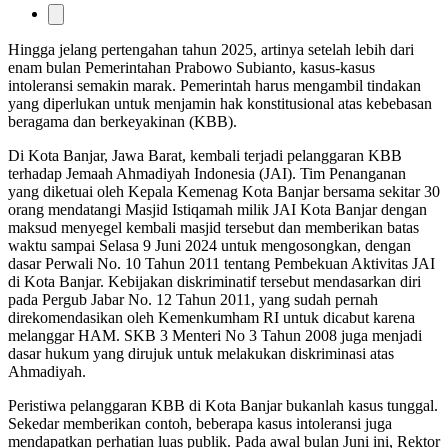
Hingga jelang pertengahan tahun 2025, artinya setelah lebih dari
enam bulan Pemerintahan Prabowo Subianto, kasus-kasus
intoleransi semakin marak. Pemerintah harus mengambil tindakan
yang diperlukan untuk menjamin hak konstitusional atas kebebasan
beragama dan berkeyakinan (KBB).
Di Kota Banjar, Jawa Barat, kembali terjadi pelanggaran KBB
terhadap Jemaah Ahmadiyah Indonesia (JAI). Tim Penanganan
yang diketuai oleh Kepala Kemenag Kota Banjar bersama sekitar 30
orang mendatangi Masjid Istiqamah milik JAI Kota Banjar dengan
maksud menyegel kembali masjid tersebut dan memberikan batas
waktu sampai Selasa 9 Juni 2024 untuk mengosongkan, dengan
dasar Perwali No. 10 Tahun 2011 tentang Pembekuan Aktivitas JAI
di Kota Banjar. Kebijakan diskriminatif tersebut mendasarkan diri
pada Pergub Jabar No. 12 Tahun 2011, yang sudah pernah
direkomendasikan oleh Kemenkumham RI untuk dicabut karena
melanggar HAM. SKB 3 Menteri No 3 Tahun 2008 juga menjadi
dasar hukum yang dirujuk untuk melakukan diskriminasi atas
Ahmadiyah.
Peristiwa pelanggaran KBB di Kota Banjar bukanlah kasus tunggal.
Sekedar memberikan contoh, beberapa kasus intoleransi juga
mendapatkan perhatian luas publik. Pada awal bulan Juni ini, Rektor