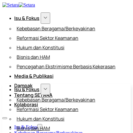
Isu & Fokus
Kebebasan Beragama/Berkeyakinan
Reformasi Sektor Keamanan
Hukum dan Konstitusi
Bisnis dan HAM
Pencegahan Ekstrimisme Berbasis Kekerasan
Media & Publikasi
Dampak
Isu & Fokus
Tentang SETARA
Kebebasan Beragama/Berkeyakinan
Kolaborasi
Reformasi Sektor Keamanan
Hukum dan Konstitusi
Isu & Fokus
Bisnis dan HAM
Kebebasan Beragama/Berkeyakinan