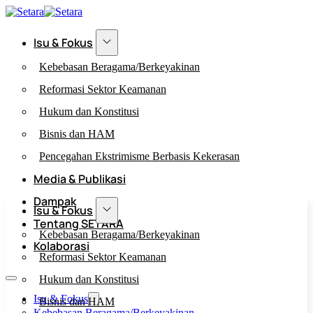
Isu & Fokus
Kebebasan Beragama/Berkeyakinan
Reformasi Sektor Keamanan
Hukum dan Konstitusi
Bisnis dan HAM
Pencegahan Ekstrimisme Berbasis Kekerasan
Media & Publikasi
Dampak
Isu & Fokus
Tentang SETARA
Kebebasan Beragama/Berkeyakinan
Kolaborasi
Reformasi Sektor Keamanan
Hukum dan Konstitusi
Isu & Fokus
Bisnis dan HAM
Kebebasan Beragama/Berkeyakinan