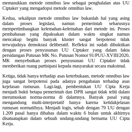
memasukkan metode omnibus law sebagai penghalalan atas UU
Ciptaker yang mengadopsi metode omnibus law.
Kedua, sekalipun metode omnibus law bukanlah hal yang asing
dalam proses legislasi, namun pemerintah seharusnya
mempertimbangkan kelemahan-kelemahan dari metode ini. Proses
pembahasan yang dipaksakan dalam waktu singkat namun
mencakup begitu banyak kluster sangat berpotensi tidak
terwujudnya demokrasi deliberatif. Refleksi ini sudah dibuktikan
dengan proses penyusunan UU Ciptaker yang dalam fakta
persidangan Putusan MK No. Putusan Nomor 91/PUU-XVIII/2020,
MK menyebutkan proses penyusunan UU Ciptaker tidak
memberikan ruang partisipasi kepada masyarakat secara maksimal.
Ketiga, tidak hanya terhadap asas keterbukaan, metode omnibus law
juga sangat berpotensi pada adanya pengabaian terhadap asas
kejelasan rumusan. Lagi-lagi, pembentukan UU Cipta Kerja
menjadi bukti betapa pemerintah dan DPR sangat tidak teliti dalam
merumuskan norma-norma di dalamnya. Banyak pasal yang
mengandung multi-interpretatif hanya karena ketidakjelasan
rumusan normatifnya. Menjadi logis, sebab dengan 79 UU dengan
1.209 pasal hanya dibahas dalam waktu 6 bulan untuk akhirnya
disatuatapkan dalam sebuah undang-undang bernama UU Cipta
Kerja.