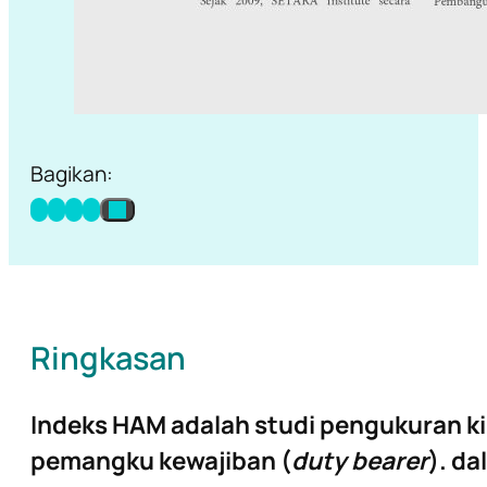
Bagikan:
Ringkasan
Indeks HAM adalah studi pengukuran ki
pemangku kewajiban (
duty bearer
). d