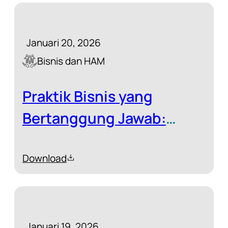
Januari 20, 2026
Bisnis dan HAM
Praktik Bisnis yang
Bertanggung Jawab:
Sebuah Studi tentang
Download
Sektor Perkebunan
Kelapa Sawit dan
Pertambangan
Januari 19, 2026